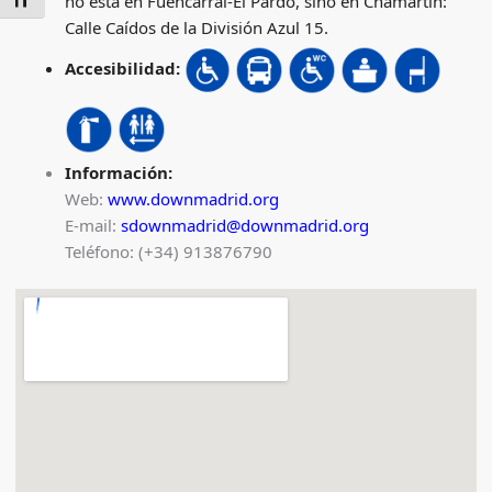
ALTERNAR TAMAÑO DE LETRA
no está en Fuencarral-El Pardo, sino en Chamartín:
Calle Caídos de la División Azul 15.
Accesibilidad:
Información:
Web:
www.downmadrid.org
E-mail:
sdownmadrid@downmadrid.org
Teléfono: (+34) 913876790