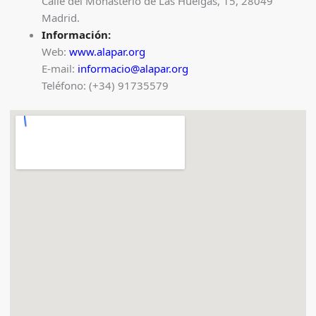
Calle del Monasterio de Las Huelgas, 15, 28049
Madrid.
Información:
Web:
www.alapar.org
E-mail:
informacio@alapar.org
Teléfono: (+34) 91735579