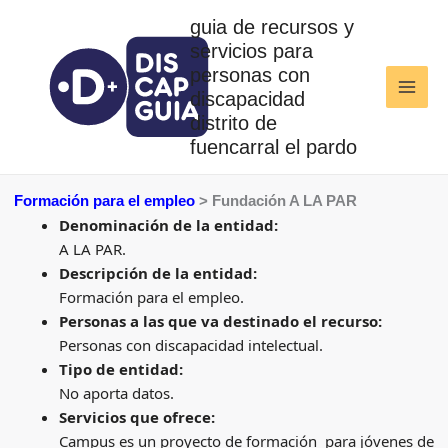
Ir
guia de recursos y
al
servicios para
contenido
personas con
discapacidad
distrito de
fuencarral el pardo
Formación para el empleo
> Fundación A LA PAR
Denominación de la entidad:
A LA PAR.
Descripción de la entidad:
Formación para el empleo.
Personas a las que va destinado el recurso:
Personas con discapacidad intelectual.
Tipo de entidad:
No aporta datos.
Servicios que ofrece:
Campus es un proyecto de formación para jóvenes de