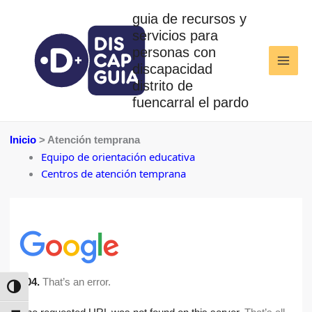
Ir
guia de recursos y
al
servicios para
contenido
personas con
discapacidad
distrito de
fuencarral el pardo
Inicio
> Atención temprana
Equipo de orientación educativa
Centros de atención temprana
ALTERNAR ALTO CONTRASTE