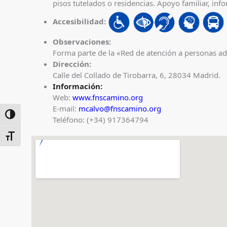
pisos tutelados o residencias. Apoyo familiar, inf
Accesibilidad:
Observaciones:
Forma parte de la «Red de atención a personas adu
Dirección:
Calle del Collado de Tirobarra, 6, 28034 Madrid.
Información:
Web:
www.fnscamino.org
E-mail:
mcalvo@fnscamino.org
ALTERNAR ALTO CONTRASTE
Teléfono: (+34) 917364794
ALTERNAR TAMAÑO DE LETRA