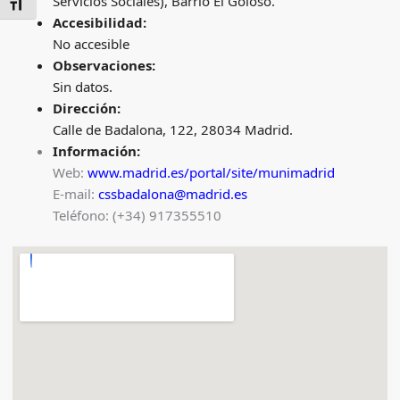
Servicios Sociales), Barrio El Goloso.
ALTERNAR TAMAÑO DE LETRA
Accesibilidad:
No accesible
Observaciones:
Sin datos.
Dirección:
Calle de Badalona, 122, 28034 Madrid.
Información:
Web:
www.madrid.es/portal/site/munimadrid
E-mail:
cssbadalona@madrid.es
Teléfono: (+34) 917355510