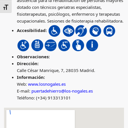
asistencial para la rehabilitación de personas mayores
dotado con técnicos geriatras especialistas,
ALTERNAR TAMAÑO DE LETRA
fisioterapeutas, psicólogos, enfermeros y terapeutas
ocupacionales. Sesiones de fisioterapia rehabilitadora.
Accesibilidad:
Observaciones:
Dirección:
Calle César Manrique, 7, 28035 Madrid.
Información:
Web:
www.losnogales.es
E-mail:
puertadehierro@los-nogales.es
Teléfono: (+34) 913313101