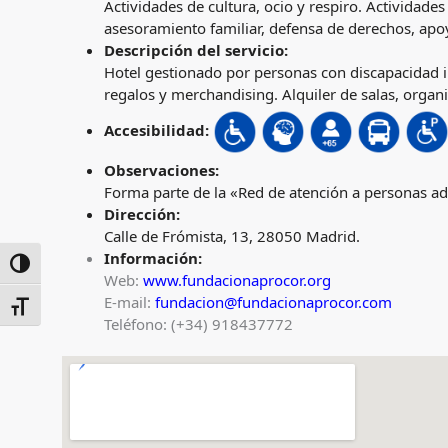
Actividades de cultura, ocio y respiro. Actividade
asesoramiento familiar, defensa de derechos, apo
Descripción del servicio:
Hotel gestionado por personas con discapacidad int
regalos y merchandising. Alquiler de salas, organi
Accesibilidad:
Observaciones:
Forma parte de la «Red de atención a personas adu
Dirección:
Calle de Frómista, 13, 28050 Madrid.
Información:
ALTERNAR ALTO CONTRASTE
Web:
www.fundacionaprocor.org
E-mail:
fundacion@fundacionaprocor.com
ALTERNAR TAMAÑO DE LETRA
Teléfono: (+34) 918437772