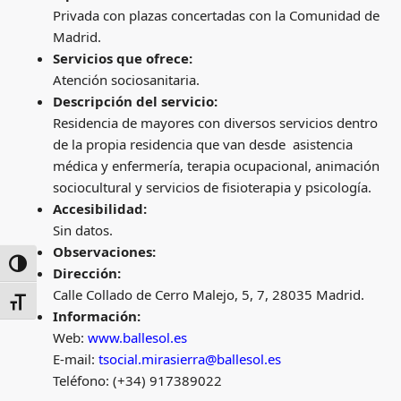
Privada con plazas concertadas con la Comunidad de
Madrid.
Servicios que ofrece:
Atención sociosanitaria.
Descripción del servicio:
Residencia de mayores con diversos servicios dentro
de la propia residencia que van desde asistencia
médica y enfermería, terapia ocupacional, animación
sociocultural y servicios de fisioterapia y psicología.
Accesibilidad:
Sin datos.
Observaciones:
ALTERNAR ALTO CONTRASTE
Dirección:
Calle Collado de Cerro Malejo, 5, 7, 28035 Madrid.
ALTERNAR TAMAÑO DE LETRA
Información:
Web:
www.ballesol.es
E-mail:
tsocial.mirasierra@ballesol.es
Teléfono: (+34) 917389022