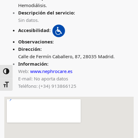
Hemodiálisis.
Descripción del servicio:
Sin datos.
Accesibilidad:
Observaciones:
Dirección:
Calle de Fermín Caballero, 87, 28035 Madrid.
Información:
Web:
www.nephrocare.es
ALTERNAR ALTO CONTRASTE
E-mail: No aporta datos
ALTERNAR TAMAÑO DE LETRA
Teléfono: (+34) 913866125