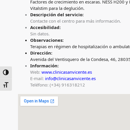
Factores de crecimiento en escaras. NESS H200 y 
Vitalstim para la deglución.
Descripción del servicio:
Contacte con el centro para más información.
Accesibilidad
:
Sin datos.
Observaciones:
Terapias en régimen de hospitalización o ambulat
Dirección:
Avenida del Ventisquero de la Condesa, 46, 2803
Información:
Web:
www.clinicasanvicente.es
ALTERNAR ALTO CONTRASTE
E-mail:
info@clinicasanvicente.es
Teléfono: (+34) 916318212
ALTERNAR TAMAÑO DE LETRA